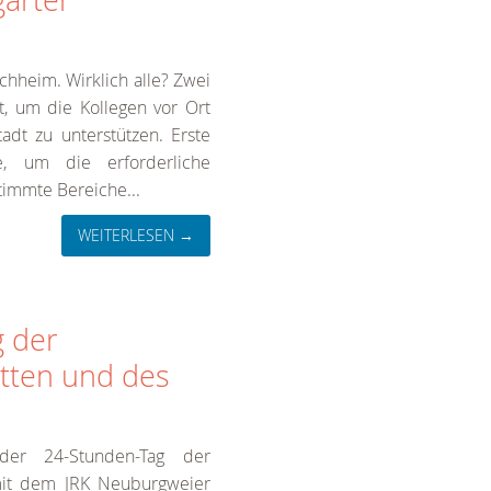
garter
rchheim. Wirklich alle? Zwei
rt, um die Kollegen vor Ort
tadt zu unterstützen. Erste
le, um die erforderliche
timmte Bereiche...
WEITERLESEN →
g der
tten und des
der 24-Stunden-Tag der
mit dem JRK Neuburgweier