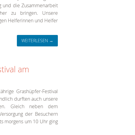
tag und die Zusammenarbeit
näher zu bringen. Unsere
igen Helferinnen und Helfer
WEITERLESEN →
tival am
hrige Grashüpfer-Festival
ändlich durften auch unsere
len. Gleich neben dem
 Versorgung der Besuchern
its morgens um 10 Uhr ging