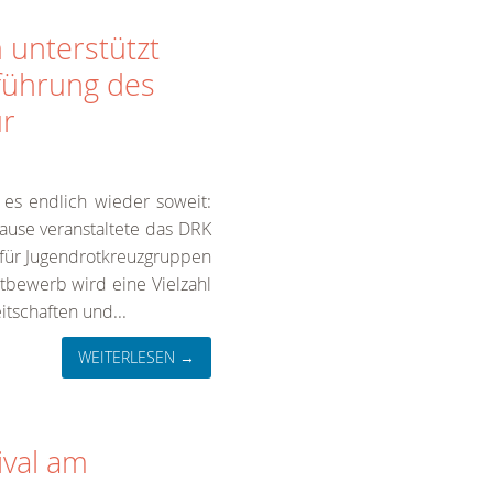
 unterstützt
führung des
ür
es endlich wieder soweit:
ause veranstaltete das DRK
 für Jugendrotkreuzgruppen
tbewerb wird eine Vielzahl
itschaften und...
WEITERLESEN →
ival am