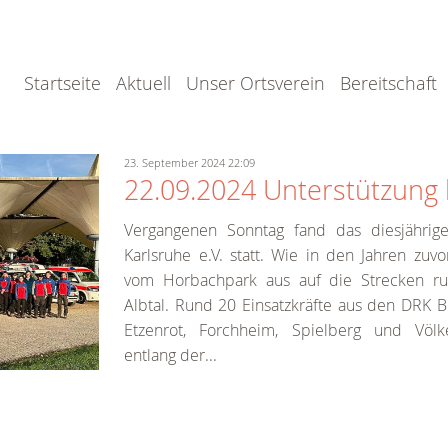
Startseite
Aktuell
Unser Ortsverein
Bereitschaft
23. September 2024 22:09
22.09.2024 Unterstützung 
Vergangenen Sonntag fand das diesjähri
Karlsruhe e.V. statt. Wie in den Jahren zuv
vom Horbachpark aus auf die Strecken r
Albtal. Rund 20 Einsatzkräfte aus den DRK Be
Etzenrot, Forchheim, Spielberg und Völ
entlang der...