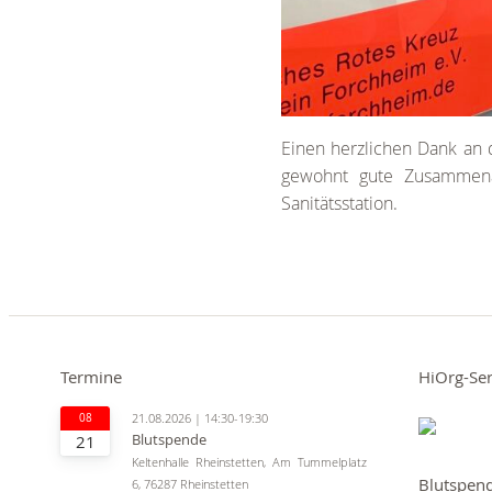
Einen herzlichen Dank an
gewohnt gute Zusammena
Sanitätsstation.
Termine
HiOrg-Se
08
21.08.2026 | 14:30-19:30
Blutspende
21
Keltenhalle Rheinstetten, Am Tummelplatz
Blutspen
6, 76287 Rheinstetten